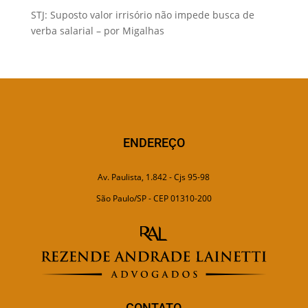
STJ: Suposto valor irrisório não impede busca de
verba salarial – por Migalhas
ENDEREÇO
Av. Paulista, 1.842 - Cjs 95-98
São Paulo/SP - CEP 01310-200
CONTATO