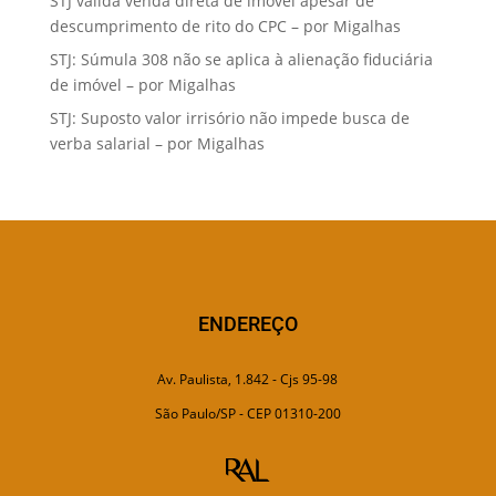
STJ valida venda direta de imóvel apesar de
descumprimento de rito do CPC – por Migalhas
STJ: Súmula 308 não se aplica à alienação fiduciária
de imóvel – por Migalhas
STJ: Suposto valor irrisório não impede busca de
verba salarial – por Migalhas
ENDEREÇO
Av. Paulista, 1.842 - Cjs 95-98
São Paulo/SP - CEP 01310-200