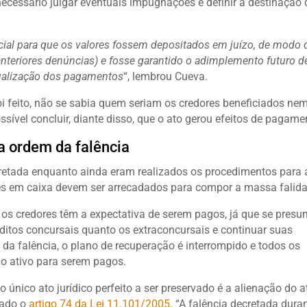
ecessário julgar eventuais impugnações e definir a destinação 
icial para que os valores fossem depositados em juízo, de modo 
anteriores denúncias) e fosse garantido o adimplemento futuro d
dualização dos pagamentos
“, lembrou Cueva.
foi feito, não se sabia quem seriam os credores beneficiados ne
sível concluir, diante disso, que o ato gerou efeitos de pagame
a ordem da falência
ecretada enquanto ainda eram realizados os procedimentos para 
res em caixa devem ser arrecadados para compor a massa falida
os credores têm a expectativa de serem pagos, já que se pres
ditos concursais quanto os extraconcursais e continuar suas
 da falência, o plano de recuperação é interrompido e todos os
o ativo para serem pagos.
 único ato jurídico perfeito a ser preservado é a alienação do at
vado o
artigo 74 da Lei 11.101/2005
. “A falência decretada dura