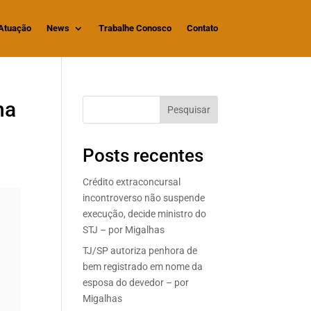
Atuação
News
Trabalhe Conosco
Contato
na
Pesquisar
Posts recentes
Crédito extraconcursal
incontroverso não suspende
execução, decide ministro do
STJ – por Migalhas
TJ/SP autoriza penhora de
bem registrado em nome da
esposa do devedor – por
Migalhas