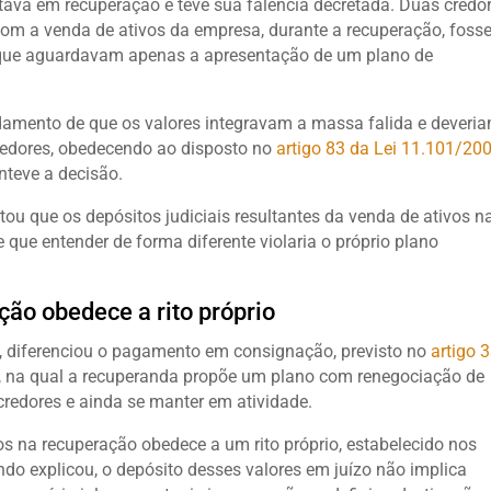
ava em recuperação e teve sua falência decretada. Duas credo
com a venda de ativos da empresa, durante a recuperação, fos
o que aguardavam apenas a apresentação de um plano de
undamento de que os valores integravam a massa falida e deveri
redores, obedecendo ao disposto no
artigo 83 da Lei 11.101/20
nteve a decisão.
ou que os depósitos judiciais resultantes da venda de ativos n
que entender de forma diferente violaria o próprio plano
ção obedece a rito próprio
va, diferenciou o pagamento em consignação, previsto no
artigo 
al, na qual a recuperanda propõe um plano com renegociação de
credores e ainda se manter em atividade.
os na recuperação obedece a um rito próprio, estabelecido nos
ndo explicou, o depósito desses valores em juízo não implica