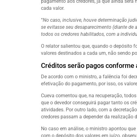
pagamento aos credores, já que ainda será n
cada valor.
“
No caso, inclusive, houve determinação jud
se evitasse seu desaparecimento (diante de 
todos os credores habilitados, com a indivi
O relator salientou que, quando o depósito 
valores destinados a cada um, não sendo pos
Créditos serão pagos conforme 
De acordo com o ministro, a falência foi d
efetivação do pagamento, por isso, os valo
Cueva comentou que, na recuperação, todos 
que o devedor conseguirá pagar tanto os cré
atividades. Por outro lado, com a decretação
credores passam a depender da realização d
No caso em análise, o ministro apontou que o
com o depósito dos valores em juízo, obser