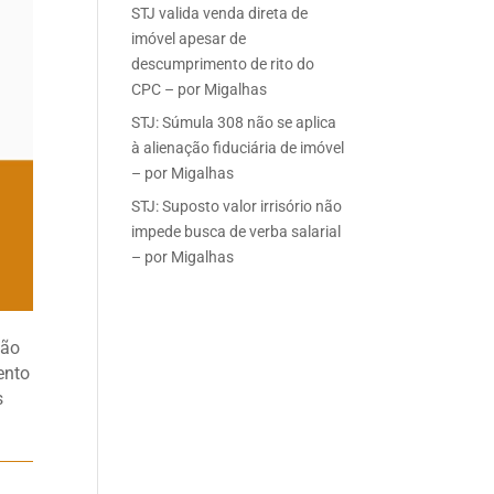
STJ valida venda direta de
imóvel apesar de
descumprimento de rito do
CPC – por Migalhas
STJ: Súmula 308 não se aplica
à alienação fiduciária de imóvel
– por Migalhas
STJ: Suposto valor irrisório não
impede busca de verba salarial
– por Migalhas
ção
ento
s