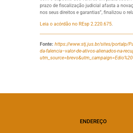
prazo de fiscalização judicial afasta a nova
nos seus direitos e garantias”, finalizou o rel
Leia o acórdão no REsp 2.220.675
.
Fonte:
https://www.stj.jus.br/sites/portal
da-falencia–valor-de-ativos-alienados-na-rec
utm_source=brevo&utm_campaign=Edio%2
ENDEREÇO