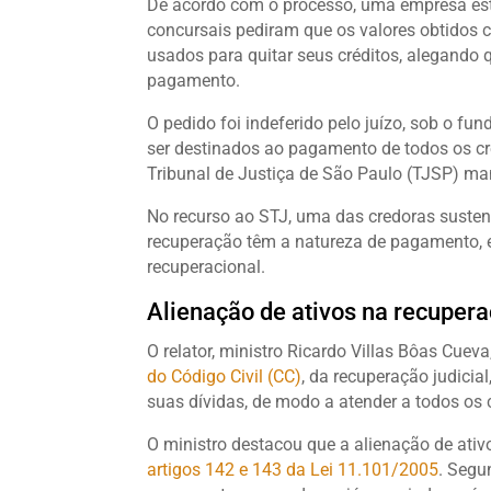
De acordo com o processo, uma empresa est
concursais pediram que os valores obtidos 
usados para quitar seus créditos, alegand
pagamento.
O pedido foi indeferido pelo juízo, sob o f
ser destinados ao pagamento de todos os c
Tribunal de Justiça de São Paulo (TJSP) ma
No recurso ao STJ, uma das credoras sustent
recuperação têm a natureza de pagamento, e 
recuperacional.
Alienação de ativos na recupera
O relator, ministro Ricardo Villas Bôas Cue
do Código Civil (CC)
, da recuperação judici
suas dívidas, de modo a atender a todos os 
O ministro destacou que a alienação de ativ
artigos 142 e 143 da Lei 11.101/2005
. Segu