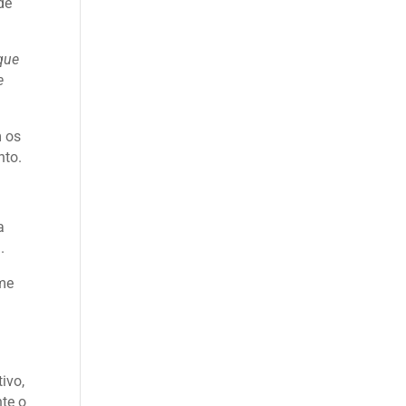
de
que
e
m os
nto.
a
.
ume
ivo,
nte o