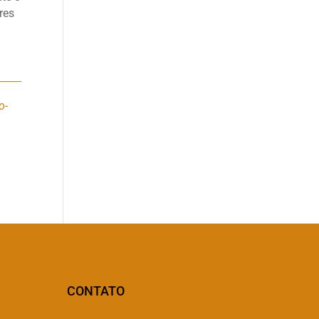
res
o-
CONTATO