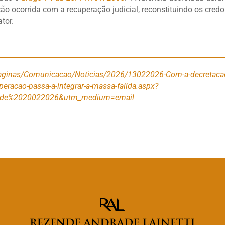
ção ocorrida com a recuperação judicial, reconstituindo os credo
ator.
p/Paginas/Comunicacao/Noticias/2026/13022026-Com-a-decretaca
uperacao-passa-a-integrar-a-massa-falida.aspx?
0de%2020022026&utm_medium=email