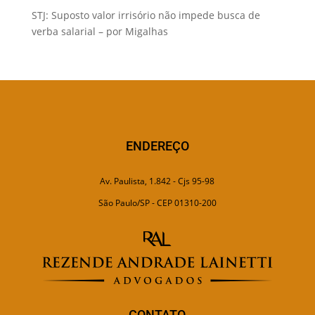
STJ: Suposto valor irrisório não impede busca de
verba salarial – por Migalhas
ENDEREÇO
Av. Paulista, 1.842 - Cjs 95-98
São Paulo/SP - CEP 01310-200
CONTATO