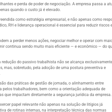
elhantes e perda de poder de negociação. A empresa passa a at
penas quando o custo já é elevado.
mpreendida como estratégia empresarial, e não apenas como resp
ídico, RH e liderança operacional é essencial para reduzir riscos 
dem a perder menos ações, negociar melhor e operar com mai
evenir continua sendo muito mais eficiente — e econômico — do q
 a redução do passivo trabalhista não se alcança exclusivament
, mas, sobretudo, pela adoção de uma postura preventiva e
.
visão das práticas de gestão de jornada, o alinhamento entre
da pelos trabalhadores, bem como a orientação adequada de
idas que impactam diretamente a segurança jurídica da empresa.
xercer papel relevante não apenas na solução de litígios já
va de rotinas internas, na interpretação técnica das normas