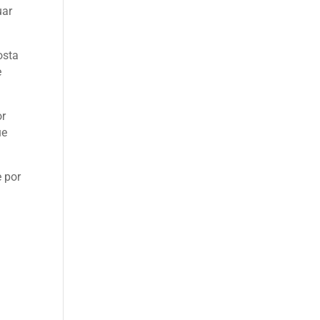
uar
osta
e
or
ue
e por