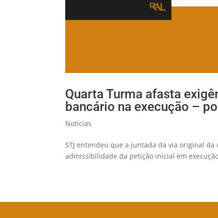
Quarta Turma afasta exigên
bancário na execução – por
Notícias
STJ entendeu que a juntada da via original da 
admissibilidade da petição inicial em execução 