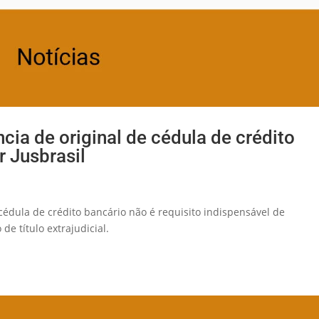
cia de original de cédula de crédito
 Jusbrasil
cédula de crédito bancário não é requisito indispensável de
de título extrajudicial.