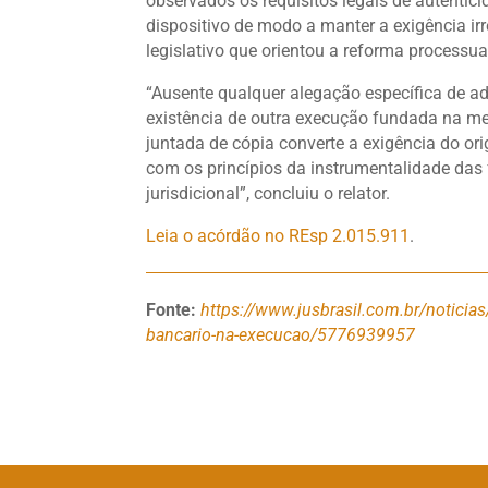
observados os requisitos legais de autentici
dispositivo de modo a manter a exigência irre
legislativo que orientou a reforma processua
“Ausente qualquer alegação específica de adu
existência de outra execução fundada na me
juntada de cópia converte a exigência do ori
com os princípios da instrumentalidade das 
jurisdicional”, concluiu o relator.
Leia o acórdão no REsp 2.015.911
.
Fonte:
https://www.jusbrasil.com.br/noticias/
bancario-na-execucao/5776939957