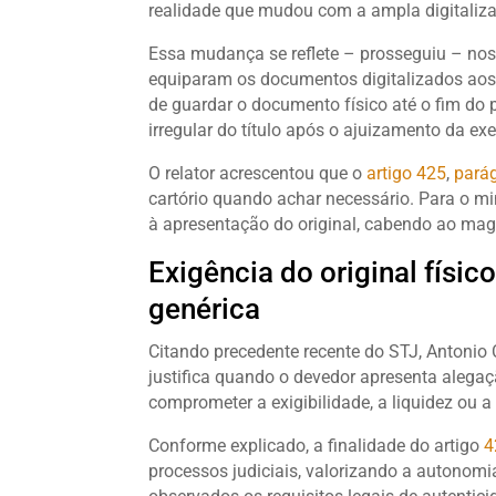
realidade que mudou com a ampla digitaliza
Essa mudança se reflete – prosseguiu – no
equiparam os documentos digitalizados aos o
de guardar o documento físico até o fim do p
irregular do título após o ajuizamento da ex
O relator acrescentou que o
artigo
425
,
parág
cartório quando achar necessário. Para o min
à apresentação do original, cabendo ao mag
Exigência do original físic
genérica
Citando precedente recente do STJ, Antonio Ca
justifica quando o devedor apresenta alega
comprometer a exigibilidade, a liquidez ou a 
Conforme explicado, a finalidade do artigo
4
processos judiciais, valorizando a autonom