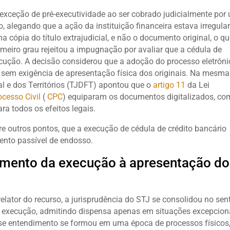
exceção de pré-executividade ao ser cobrado judicialmente por
 alegando que a ação da instituição financeira estava irregula
 cópia do título extrajudicial, e não o documento original, o q
primeiro grau rejeitou a impugnação por avaliar que a cédula de
ecução. A decisão considerou que a adoção do processo eletrôni
, sem exigência de apresentação física dos originais. Na mesma
ral e dos Territórios (TJDFT) apontou que o
artigo
11
da Lei
cesso Civil
(
CPC
) equiparam os documentos digitalizados, co
ara todos os efeitos legais.
re outros pontos, que a execução de cédula de crédito bancário
umento passível de endosso.
amento da execução à apresentação do
relator do recurso, a jurisprudência do STJ se consolidou no sen
 na execução, admitindo dispensa apenas em situações excepcion
 esse entendimento se formou em uma época de processos físicos