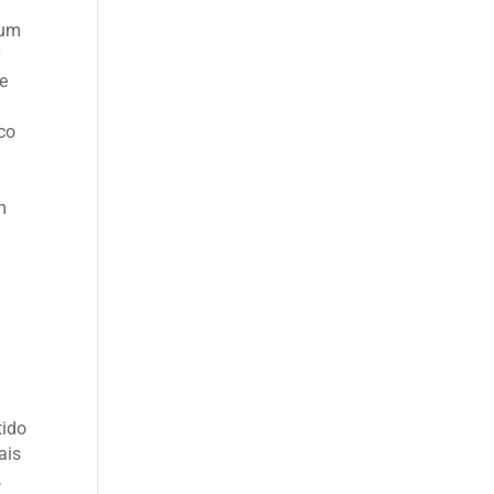
 um
r
ue
co
m
tido
ais
,