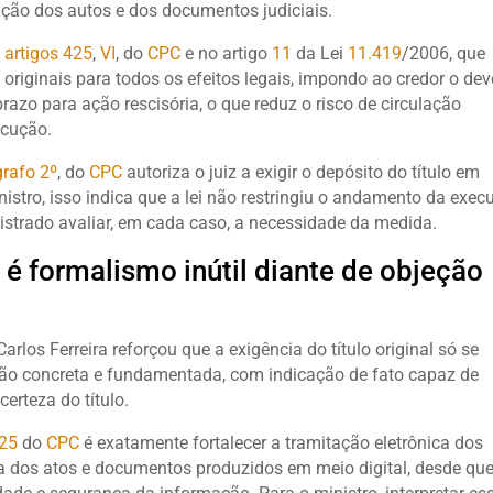
ção dos autos e dos documentos judiciais.
s
artigos
425
,
VI
, do
CPC
e no artigo
11
da Lei
11.419
/2006, que
riginais para todos os efeitos legais, impondo ao credor o dev
razo para ação rescisória, o que reduz o risco de circulação
ecução.
rafo 2º
, do
CPC
autoriza o juiz a exigir o depósito do título em
istro, isso indica que a lei não restringiu o andamento da exec
istrado avaliar, em cada caso, a necessidade da medida.
o é formalismo inútil diante de objeção
rlos Ferreira reforçou que a exigência do título original só se
ção concreta e fundamentada, com indicação de fato capaz de
certeza do título.
25
do
CPC
é exatamente fortalecer a tramitação eletrônica dos
ia dos atos e documentos produzidos em meio digital, desde qu