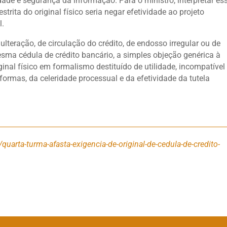
dade e segurança da informação. Para o ministro, interpretar es
strita do original físico seria negar efetividade ao projeto
l.
lteração, de circulação do crédito, de endosso irregular ou de
sma cédula de crédito bancário, a simples objeção genérica à
ginal físico em formalismo destituído de utilidade, incompatível
formas, da celeridade processual e da efetividade da tutela
quarta-turma-afasta-exigencia-de-original-de-cedula-de-credito-