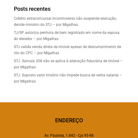
Posts recentes
Crédito extraconcursal incontroverso não suspende execução,
decide ministro do STJ – por Migalhas
TJ/SP autoriza penhora de bem registrado em nome da esposa
do devedor – por Migalhas
STJ valida venda direta de imóvel apesar de descumprimento de
rito do CPC – por Migalhas
STJ: Súmula 308 não se aplica à alienação fiduciária de imóvel –
por Migalhas
STJ: Suposto valor irrisório não impede busca de verba salarial –
por Migalhas
ENDEREÇO
Av. Paulista, 1.842 - Cjs 95-98