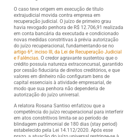
O caso teve origem em execução de título
extrajudicial movida contra empresa em
recuperação judicial. O juízo de primeiro grau
havia revogado penhora de R$ 12.706,91 realizada
em conta bancária da executada e condicionado
novas medidas constritivas à prévia autorização
do juízo recuperacional, fundamentando-se no
artigo 6º, inciso III, da Lei de Recuperação Judicial
e Falências
. O credor agravante sustentou que o
crédito possuía natureza extraconcursal, garantido
por cessão fiduciária de direitos creditórios, e que
valores em dinheiro não configuram bens de
capital essenciais à atividade empresarial, de
modo que sua penhora não dependeria de
autorização do juízo universal.
A relatora Rosana Santiso enfatizou que a
competência do juízo recuperacional para interferir
em atos constritivos limita-se ao período de
blindagem patrimonial de 180 dias (stay period)
estabelecido pela Lei 14.112/2020. Após esse
prazo, a atuação do juízo universal restringe-se à