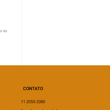
zo da
CONTATO
11 2050-3380