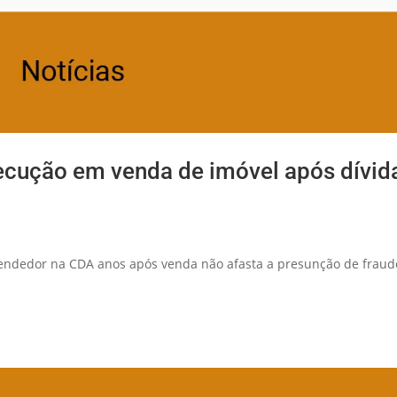
ecução em venda de imóvel após dívid
vendedor na CDA anos após venda não afasta a presunção de fraud