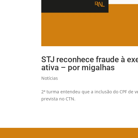
STJ reconhece fraude à ex
ativa – por migalhas
Notícias
2ª turma entendeu que a inclusão do CPF de 
prevista no CTN.