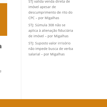
STJ valida venda direta de
imóvel apesar de
descumprimento de rito do
CPC – por Migalhas
STJ: Súmula 308 não se
aplica à alienação fiduciária
de imóvel – por Migalhas
STJ: Suposto valor irrisório
a
não impede busca de verba
salarial – por Migalhas
e