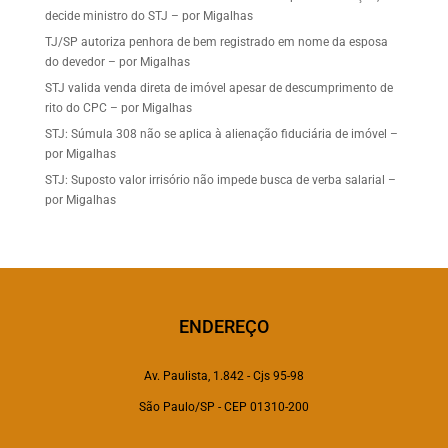
decide ministro do STJ – por Migalhas
TJ/SP autoriza penhora de bem registrado em nome da esposa
do devedor – por Migalhas
STJ valida venda direta de imóvel apesar de descumprimento de
rito do CPC – por Migalhas
STJ: Súmula 308 não se aplica à alienação fiduciária de imóvel –
por Migalhas
STJ: Suposto valor irrisório não impede busca de verba salarial –
por Migalhas
ENDEREÇO
Av. Paulista, 1.842 - Cjs 95-98
São Paulo/SP - CEP 01310-200