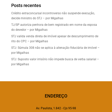
Posts recentes
Crédito extraconcursal incontroverso não suspende execução,
decide ministro do STJ – por Migalhas
TJ/SP autoriza penhora de bem registrado em nome da esposa
do devedor – por Migalhas
STJ valida venda direta de imóvel apesar de descumprimento de
rito do CPC – por Migalhas
STJ: Súmula 308 não se aplica à alienação fiduciária de imóvel –
por Migalhas
STJ: Suposto valor irrisório não impede busca de verba salarial –
por Migalhas
ENDEREÇO
Av. Paulista, 1.842 - Cjs 95-98