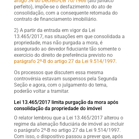
artigo 34 do Decreto-Lei 70/1966
(ato jurídico
perfeito), impõe-se o desfazimento do ato de
consolidação, com a consequente retomada do
contrato de financiamento imobiliário.
2) A partir da entrada em vigor da Lei
13.465/2017, nas situações em que consolidada a
propriedade, mas não purgada a mora, é
assegurado ao devedor fiduciante tão somente o
exercício do direito de preferência previsto no
parágrafo 2º-B do artigo 27 da Lei 9.514/1997
.
Os processos que discutem essa mesma
controvérsia estavam suspensos pela Segunda
Seção e agora, com o julgamento do tema,
poderão voltar a tramitar.
Lei 13.465/2017 limita purgação da mora após
consolidação da propriedade do imóvel
O relator lembrou que a Lei 13.465/2017 alterou o
regime da alienação fiduciária de imóvel ao incluir
o parágrafo 2º-B no artigo 27 da Lei 9.514/1997.
Com isso, o dispositivo passou a prever que, após