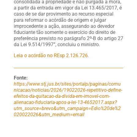
consolidada a propriedade e não purgada a mora,
a partir da entrada em vigor da Lei 13.465/2017, é
caso de se dar provimento ao recurso especial
para reformar o acórdão de origem e julgar
improcedente a ação, assegurando ao devedor
fiduciante tão somente o exercício do direito de
preferência previsto no parágrafo 2º-B do artigo 27
da Lei 9.514/1997”, concluiu o ministro.
Leia o acórdão no REsp 2.126.726.
Fonte:
https://www.stj.jus.br/sites/portalp/paginas/comu
nicacao/noticias/2026/19022026-repetitivo-define-
efeitos-da-quitacao-da-divida-em-imovel-com-
alienacao-fiduciaria-apos-a-lei-13-4652017.aspx?
utm_source=brevo&utm_campaign=Edio%20de%2
020022026&utm_medium=email