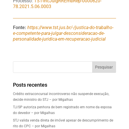
Processo:
TST-IncJulgRREmbRep-0000620-
78.2021.5.06.0003
Fonte:
https://www.tst.jus.br/-/justica-do-trabalho-
e-competente-para-julgar-desconsideracao-de-
personalidade-juridica-em-recuperacao-judicial
Pesquisar
Posts recentes
Crédito extraconcursal incontroverso não suspende execução,
decide ministro do STJ – por Migalhas
TJ/SP autoriza penhora de bem registrado em nome da esposa
do devedor – por Migalhas
STJ valida venda direta de imóvel apesar de descumprimento de
rito do CPC – por Migalhas