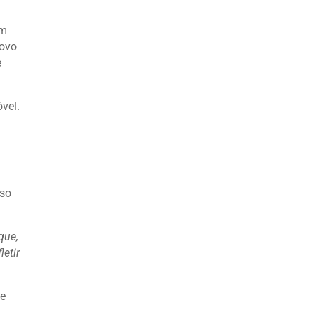
om
novo
e
vel.
uso
que,
etir
ue