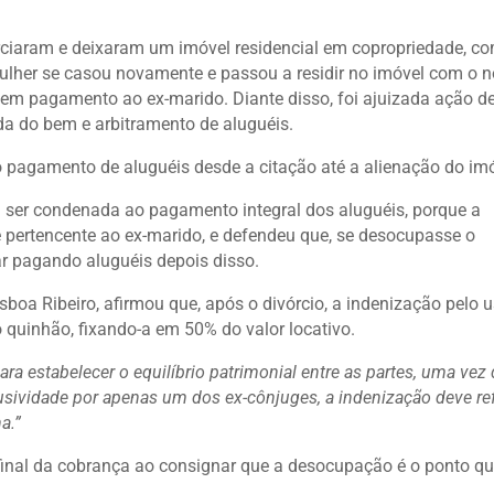
orciaram e deixaram um imóvel residencial em copropriedade, c
 mulher se casou novamente e passou a residir no imóvel com o 
sem pagamento ao ex-marido. Diante disso, foi ajuizada ação d
a do bem e arbitramento de aluguéis.
 pagamento de aluguéis desde a citação até a alienação do imó
a ser condenada ao pagamento integral dos aluguéis, porque a
e pertencente ao ex-marido, e defendeu que, se desocupasse o
ar pagando aluguéis depois disso.
isboa Ribeiro, afirmou que, após o divórcio, a indenização pelo 
o quinhão, fixando-a em 50% do valor locativo.
ara estabelecer o equilíbrio patrimonial entre as partes, uma vez 
sividade por apenas um dos ex-cônjuges, a indenização deve refl
a.”
 final da cobrança ao consignar que a desocupação é o ponto q