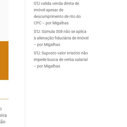
STJ valida venda direta de
imóvel apesar de
descumprimento de rito do
CPC – por Migalhas
STJ: Súmula 308 não se aplica
à alienação fiduciária de imóvel
– por Migalhas
STJ: Suposto valor irrisório não
impede busca de verba salarial
– por Migalhas
o
siva
ção