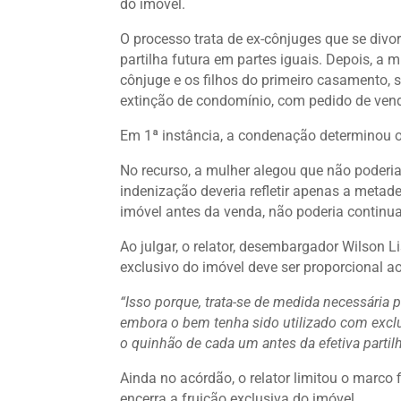
do imóvel.
O processo trata de ex-cônjuges que se div
partilha futura em partes iguais. Depois, a
cônjuge e os filhos do primeiro casamento, 
extinção de condomínio, com pedido de vend
Em 1ª instância, a condenação determinou o
No recurso, a mulher alegou que não poderi
indenização deveria refletir apenas a metad
imóvel antes da venda, não poderia continu
Ao julgar, o relator, desembargador Wilson L
exclusivo do imóvel deve ser proporcional a
“Isso porque, trata-se de medida necessária p
embora o bem tenha sido utilizado com exclu
o quinhão de cada um antes da efetiva partilh
Ainda no acórdão, o relator limitou o marco
encerra a fruição exclusiva do imóvel.