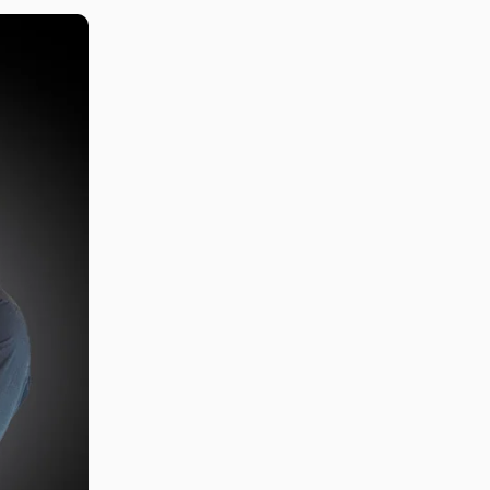
vinicius.souza@raadvogados.adv.br