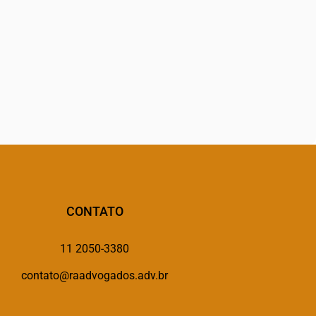
CONTATO
11 2050-3380
contato@raadvogados.adv.br