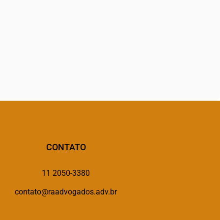
CONTATO
11 2050-3380
contato@raadvogados.adv.br