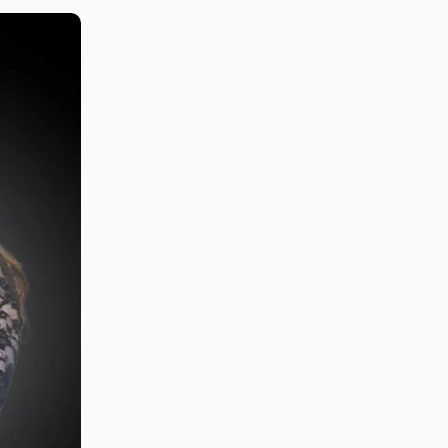
shariel.priestley@raadvogados.adv.br