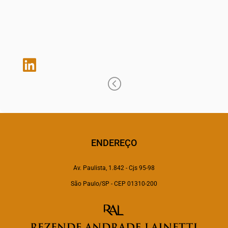
rafael.lainetti@raadvogados.adv.br

<
ENDEREÇO
Av. Paulista, 1.842 - Cjs 95-98
São Paulo/SP - CEP 01310-200