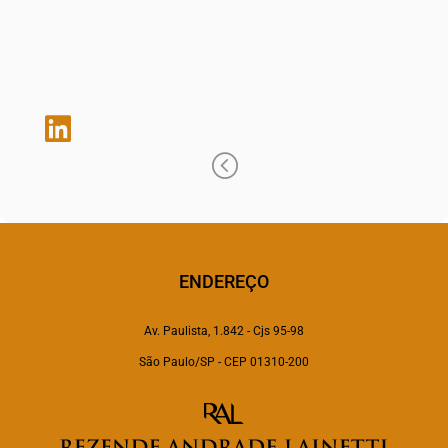
pamela.galvao@raadvogados.adv.br

<
ENDEREÇO
Av. Paulista, 1.842 - Cjs 95-98
São Paulo/SP - CEP 01310-200