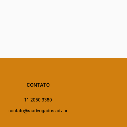
CONTATO
11 2050-3380
contato@raadvogados.adv.br