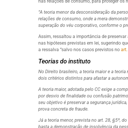
nas relações de consumo, para proteger os h
“A teoria menor da desconsideração da perso
relações de consumo, onde a mera demonstraç
superação do véu corporativo, conforme o pre
Assim, ressaltou a importância de preserva
nas hipóteses previstas em lei, sugerindo qu
a ressalva “salvo nos casos previstos no
art
Teorias do instituto
No Direito brasileiro, a teoria maior e a teo
dois critérios distintos para afastar a auton
A teoria maior, adotada pelo CC exige a comp
por desvio de finalidade ou confusão patrimon
seu objetivo é preservar a segurança jurídic
prova concreta de fraude.
Já a teoria menor, prevista no art. 28, §5º, d
basta a demonstração de insolvência da pesso