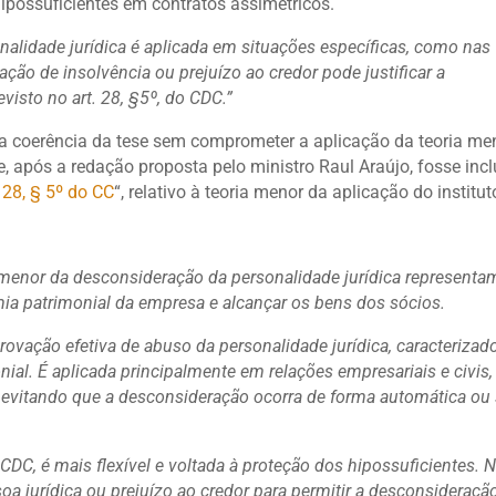
ipossuficientes em contratos assimétricos.
nalidade jurídica é aplicada em situações específicas, como nas
ão de insolvência ou prejuízo ao credor pode justificar a
visto no art. 28, §5º, do CDC.”
r a coerência da tese sem comprometer a aplicação da teoria me
e, após a redação proposta pelo ministro Raul Araújo, fosse inc
. 28, § 5º do CC
“, relativo à teoria menor da aplicação do institut
ria menor da desconsideração da personalidade jurídica representa
omia patrimonial da empresa e alcançar os bens dos sócios.
rovação efetiva de abuso da personalidade jurídica, caracterizad
ial. É aplicada principalmente em relações empresariais e civis,
a, evitando que a desconsideração ocorra de forma automática o
o CDC, é mais flexível e voltada à proteção dos hipossuficientes. N
a jurídica ou prejuízo ao credor para permitir a desconsideração