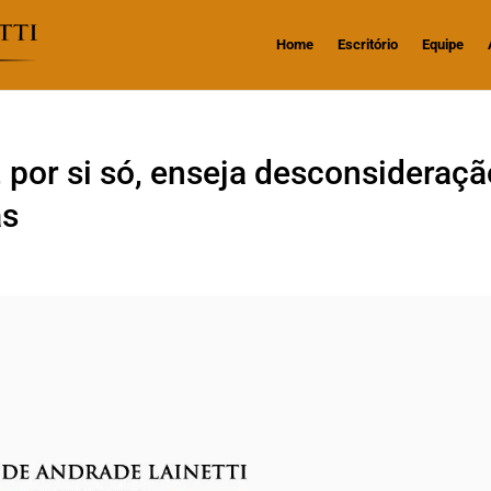
Home
Escritório
Equipe
 por si só, enseja desconsideraç
as