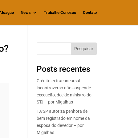
Atuação
News
Trabalhe Conosco
Contato
ão?
Pesquisar
Posts recentes
Crédito extraconcursal
incontroverso não suspende
execução, decide ministro do
STJ – por Migalhas
TJ/SP autoriza penhora de
bem registrado em nome da
esposa do devedor – por
Migalhas