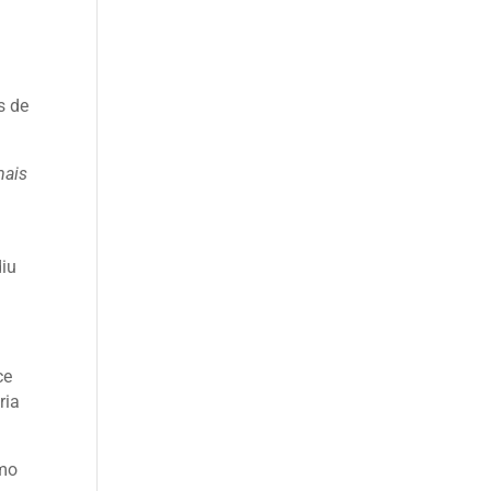
s de
mais
diu
ce
ria
omo