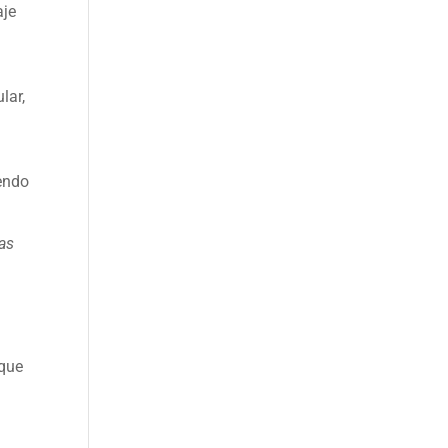
aje
lar,
sendo
as
 que