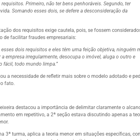
requisitos. Primeiro, não ter bens penhoráveis. Segundo, ter
evida. Somando esses dois, se defere a desconsideração da
tação dos requisitos exige cautela, pois, se fossem considerado
o de facilitar fraudes empresariais:
 esses dois requisitos e eles têm uma feição objetiva, ninguém 
ar a empresa irregularmente, desocupa o imóvel, aluga o outro e
o fácil, todo mundo limpa.”
ou a necessidade de refletir mais sobre o modelo adotado e pe
o fato.
ixeira destacou a importância de delimitar claramente o alcan
gamento em repetitivo, a 2ª seção estava discutindo apenas a teo
nor.
a 3ª turma, aplica a teoria menor em situações específicas, c