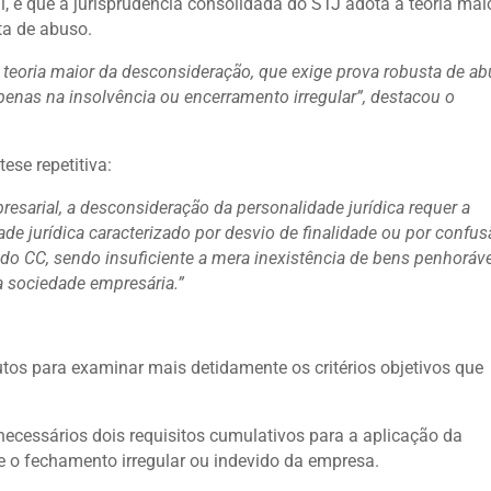
l, e que a jurisprudência consolidada do STJ adota a teoria mai
ta de abuso.
 teoria maior da desconsideração, que exige prova robusta de ab
nas na insolvência ou encerramento irregular”, destacou o
ese repetitiva:
presarial, a desconsideração da personalidade jurídica requer a
e jurídica caracterizado por desvio de finalidade ou por confu
0 do CC, sendo insuficiente a mera inexistência de bens penhoráv
a sociedade empresária.”
utos para examinar mais detidamente os critérios objetivos que
 necessários dois requisitos cumulativos para a aplicação da
e o fechamento irregular ou indevido da empresa.