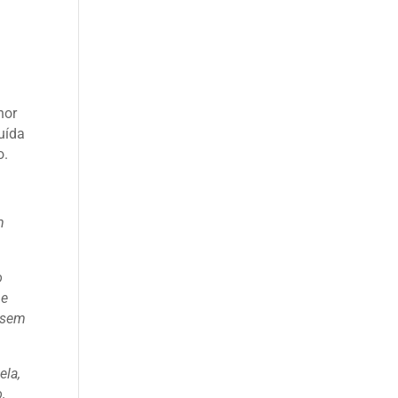
nor
luída
o.
m
o
 e
u sem
ela,
,